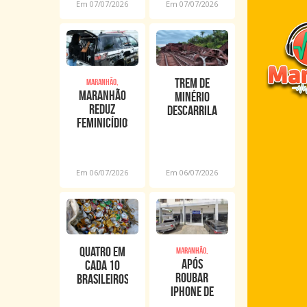
Em 07/07/2026
Em 07/07/2026
começa
nesta
terça
Trem de
Maranhão,
Maranhão
minério
reduz
descarrila
feminicídios
e Vale
em 43% no
cancela
primeiro
viagens de
semestre
passageiros
Em 06/07/2026
Em 06/07/2026
de 2026
entre MA e
PA
Quatro em
Maranhão,
Após
cada 10
roubar
brasileiros
iPhone de
nunca
R$ 10 mil,
ouviram