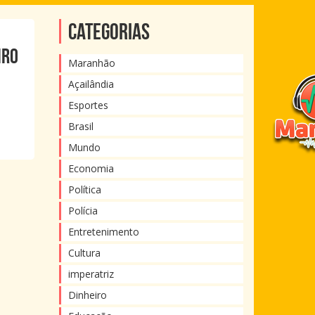
Categorias
IRO
Maranhão
Açailândia
Esportes
Brasil
Mundo
Economia
Política
Polícia
Entretenimento
Cultura
imperatriz
Dinheiro