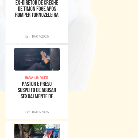
Ex-diretor de creche
de Timon foge após
romper tornozeleira
eletrônica
Em 10/07/2026
Maranhão, Polícia,
Pastor é preso
suspeito de abusar
sexualmente de
meninos dentro de
igreja
Em 10/07/2026