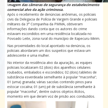
I
magem das câmeras de segurança do estabelecimento
comercial alvo da ação criminosa.
Após o recebimento de denúncias anônimas, os policiais
civis da Delegacia de Polícia de Vargem Grande e policiais
militares da 3° Companhia da PMMA, obtiveram
informações dando conta que os autores do crime
estavam escondidos em uma residência localizada no
Povoado Leite, zona rural do município de Itapecuru-Mirim.
Nas proximidades do local apontado na denúncia, os
policiais abordaram um dos suspeitos que estava um
adolescente e uma mulher.
No interior da residência alvo da apuração, as equipes
policiais localizaram 02 (dois) dos aparelhos celulares
roubados, embalados e escondidos; 02 (dois) tabletes de
substância esverdeada semelhante à popular “maconha”;
01 (uma) granada; várias sacolas contendo pinos para
estocar cocaína; 01 (um) pé de substância semelhante à
popular “maconha”, dentre outros objetos ilícitos,
momento em que deram voz de prisão aos conduzidos.