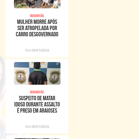
Maranhão,
Mulher morre após
ser atropelada por
carro desgovernado
na Raposa
Em 09/07/2026
Maranhão,
Suspeito de matar
idoso durante assalto
é preso em Araioses
Em 08/07/2026