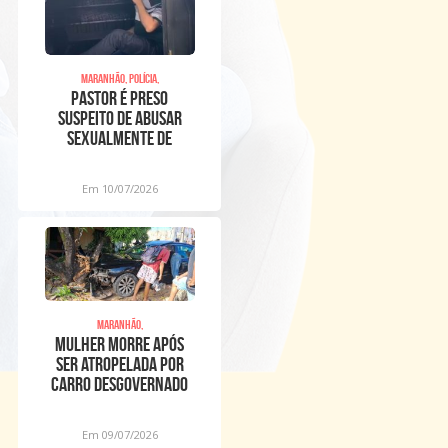
Maranhão, Polícia,
Pastor é preso
suspeito de abusar
sexualmente de
meninos dentro de
igreja
Em 10/07/2026
Maranhão,
Mulher morre após
ser atropelada por
carro desgovernado
na Raposa
Em 09/07/2026