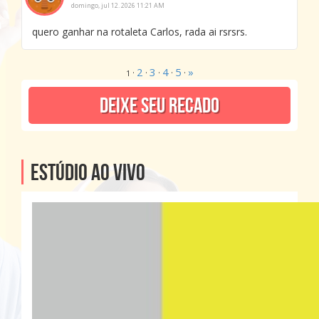
domingo, jul 12. 2026 11:21 AM
quero ganhar na rotaleta Carlos, rada ai rsrsrs.
2
3
4
5
»
·
·
·
·
·
1
Deixe seu recado
Estúdio ao Vivo