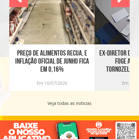
RA
PREÇO DE ALIMENTOS RECUA, E
EX-DIRETOR DE C
O
INFLAÇÃO OFICIAL DE JUNHO FICA
FOGE APÓ
EM 0,16%
TORNOZELEIRA
Em 10/07/2026
Em 10/0
Veja todas as noticias