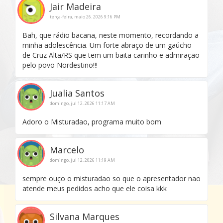
Jair Madeira
terça-feira, maio 26. 2026 9:16 PM
Bah, que rádio bacana, neste momento, recordando a
minha adolescência. Um forte abraço de um gaúcho
de Cruz Alta/RS que tem um baita carinho e admiração
pelo povo Nordestino!!!
Jualia Santos
domingo, jul 12. 2026 11:17 AM
Adoro o Misturadao, programa muito bom
Marcelo
domingo, jul 12. 2026 11:19 AM
sempre ouço o misturadao so que o apresentador nao
atende meus pedidos acho que ele coisa kkk
Silvana Marques