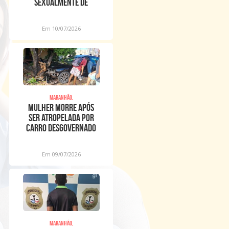
sexualmente de
meninos dentro de
igreja
Em 10/07/2026
Maranhão,
Mulher morre após
ser atropelada por
carro desgovernado
na Raposa
Em 09/07/2026
Maranhão,