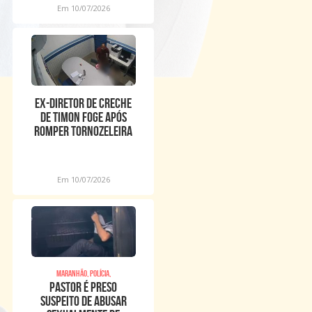
Em 10/07/2026
Ex-diretor de creche
de Timon foge após
romper tornozeleira
eletrônica
Em 10/07/2026
Maranhão, Polícia,
Pastor é preso
suspeito de abusar