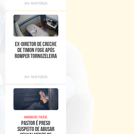
Em 10/07/2026
Ex-diretor de creche
de Timon foge após
romper tornozeleira
eletrônica
Em 10/07/2026
Maranhão, Polícia,
Pastor é preso
suspeito de abusar