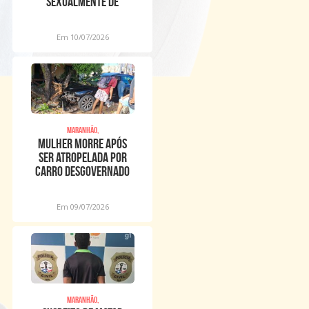
sexualmente de
meninos dentro de
igreja
Em 10/07/2026
Maranhão,
Mulher morre após
ser atropelada por
carro desgovernado
na Raposa
Em 09/07/2026
Maranhão,