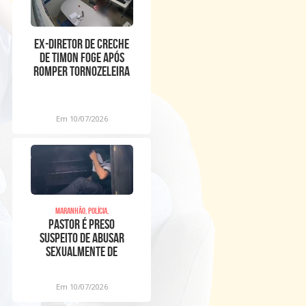
Ex-diretor de creche
de Timon foge após
romper tornozeleira
eletrônica
Em 10/07/2026
Maranhão, Polícia,
Pastor é preso
suspeito de abusar
sexualmente de
meninos dentro de
igreja
Em 10/07/2026