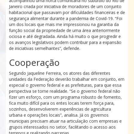
acompanhou uma horta comunitária no subúrbio do Rio de
Janeiro criada por iniciativa de moradores de um conjunto
habitacional que passavam por dificuldades financeiras e de
segurança alimentar durante a pandemia de Covid-19. “Foi
um dos locais que mais me impressionou na garantia da
função social da propriedade de uma área anteriormente
ociosa e até degradada. Ainda há muito o que progredir e
os avanços legislativos podem contribuir para a expansão
de iniciativas semelhantes”, defende.
Cooperação
Segundo Jaqueline Ferreira, os atores das diferentes
unidades da Federação deverão trabalhar em conjunto, em
especial o governo federal e as prefeituras, para que essa
perspectiva se torne realidade. “Se o governo federal não
fizer um esforço, com um programa robusto de fomento,
fica muito difícil para os entes locais terem força para,
sozinhos, desenvolverem experiências de agricultura
urbana e operações locais”, analisa. Já os governos
municipais precisam atuar na articulação com empresas e
grupos interessados no setor, facilitando o acesso aos
terrenos e realizando parcerias.