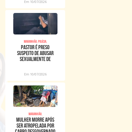
Em 10/07/2026
Maranhão, Polícia,
Pastor é preso
suspeito de abusar
sexualmente de
meninos dentro de
igreja
Em 10/07/2026
Maranhão,
Mulher morre após
ser atropelada por
carro desgovernado