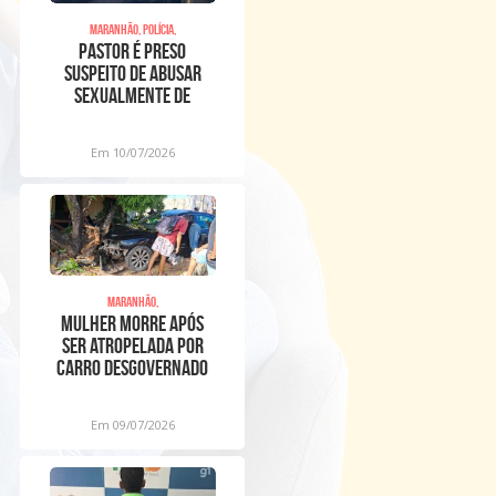
Maranhão, Polícia,
Pastor é preso
suspeito de abusar
sexualmente de
meninos dentro de
igreja
Em 10/07/2026
Maranhão,
Mulher morre após
ser atropelada por
carro desgovernado
na Raposa
Em 09/07/2026