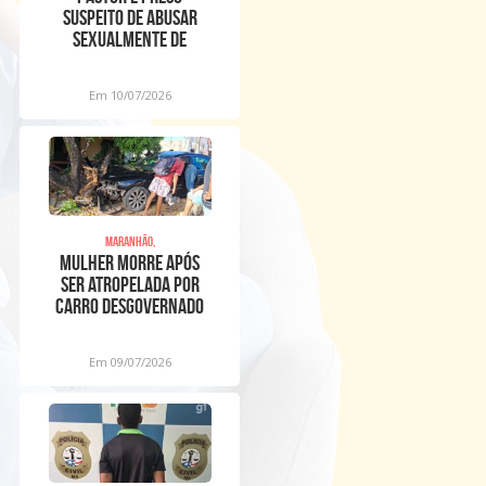
suspeito de abusar
sexualmente de
meninos dentro de
igreja
Em 10/07/2026
Maranhão,
Mulher morre após
ser atropelada por
carro desgovernado
na Raposa
Em 09/07/2026