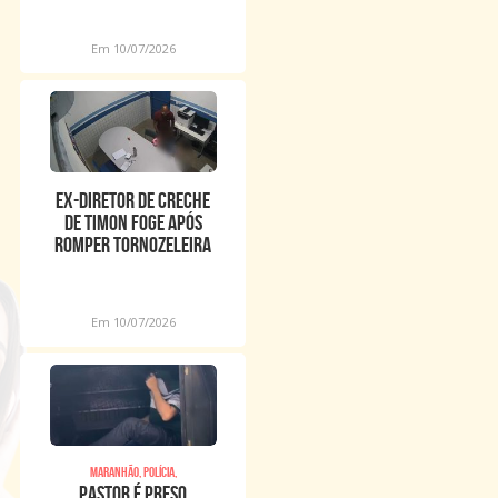
em 0,16%
Em 10/07/2026
Ex-diretor de creche
de Timon foge após
romper tornozeleira
eletrônica
Em 10/07/2026
Maranhão, Polícia,
Pastor é preso