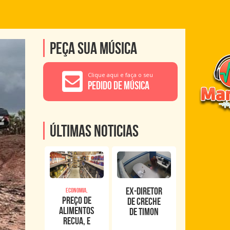
Peça sua música
Clique aqui e faça o seu
Pedido de Música
Últimas noticias
Ex-diretor
Economia,
Preço de
de creche
alimentos
de Timon
recua, e
foge após