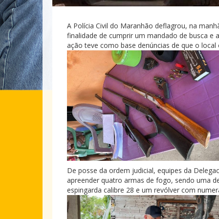
A Polícia Civil do Maranhão deflagrou, na manhã
finalidade de cumprir um mandado de busca e a
ação teve como base denúncias de que o local
De posse da ordem judicial, equipes da Delega
apreender quatro armas de fogo, sendo uma de f
espingarda calibre 28 e um revólver com numera