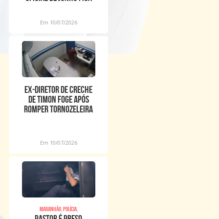
em 0,16%
Em 10/07/2026
Ex-diretor de creche
de Timon foge após
romper tornozeleira
eletrônica
Em 10/07/2026
Maranhão, Polícia,
Pastor é preso