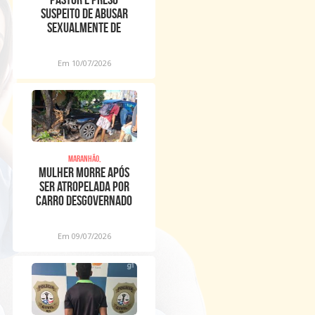
suspeito de abusar
sexualmente de
meninos dentro de
igreja
Em 10/07/2026
Maranhão,
Mulher morre após
ser atropelada por
carro desgovernado
na Raposa
Em 09/07/2026