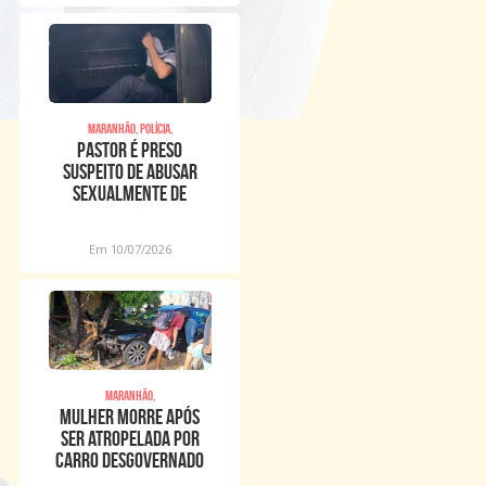
Maranhão, Polícia,
Pastor é preso
suspeito de abusar
sexualmente de
meninos dentro de
igreja
Em 10/07/2026
Maranhão,
Mulher morre após
ser atropelada por
carro desgovernado
na Raposa