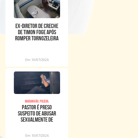
Ex-diretor de creche
de Timon foge após
romper tornozeleira
eletrônica
Em 10/07/2026
Maranhão, Polícia,
Pastor é preso
suspeito de abusar
sexualmente de
meninos dentro de
igreja
Em 10/07/2026