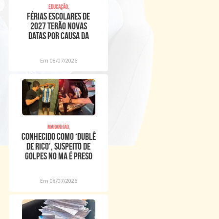
Educação,
Férias escolares de
2027 terão novas
datas por causa da
Copa Feminina
Em 08/07/2026
Maranhão,
Conhecido como ‘Dublê
de Rico’, suspeito de
golpes no MA é preso
no PI
Em 08/07/2026