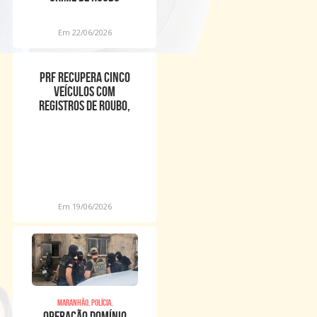
Em 22/06/2026
PRF recupera cinco
veículos com
registros de roubo,
furto ou adulteração
em difere
Em 19/06/2026
Maranhão, Polícia,
OPERAÇÃO DOMÍNIO