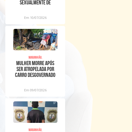
sexualmente de
meninos dentro de
igreja
Em 10/07/2026
Maranhão,
Mulher morre após
ser atropelada por
carro desgovernado
na Raposa
Em 09/07/2026
Maranhão,