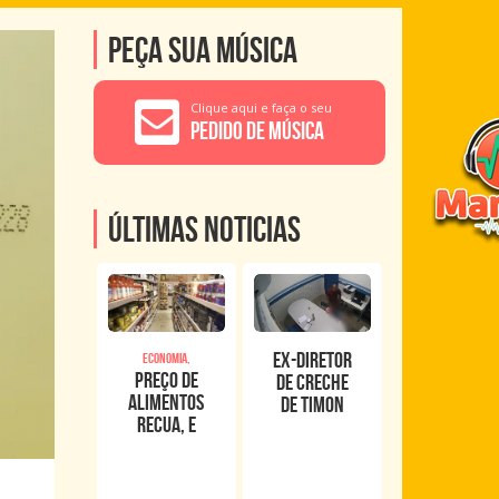
Peça sua música
Clique aqui e faça o seu
Pedido de Música
Últimas noticias
Ex-diretor
Economia,
Preço de
de creche
alimentos
de Timon
recua, e
foge após
inflação
romper
oficial de
tornozeleira
junho fica
eletrônica