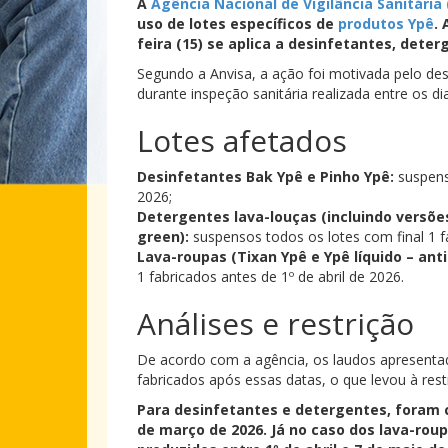
A
Agência Nacional de Vigilância Sanitária 
uso de lotes específicos de
produtos Ypê
.
feira (15) se aplica a desinfetantes, deter
Segundo a Anvisa, a ação foi motivada pelo des
durante inspeção sanitária realizada entre os di
Lotes afetados
Desinfetantes Bak Ypê e Pinho Ypê:
suspens
2026;
Detergentes lava-louças (incluindo versõe
green):
suspensos todos os lotes com final 1 
Lava-roupas (Tixan Ypê e Ypê líquido – ant
1 fabricados antes de 1º de abril de 2026.
Análises e restrição
De acordo com a agência, os laudos apresentad
fabricados após essas datas, o que levou à res
Para desinfetantes e detergentes, foram 
de março de 2026. Já no caso dos lava-ro