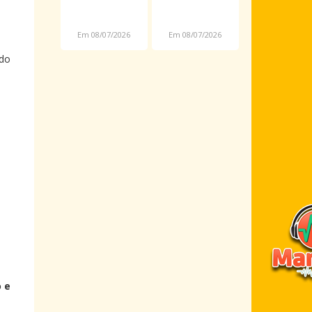
assalto é
novas
preso em
datas por
Em 08/07/2026
Em 08/07/2026
Araioses
causa da
Copa
ado
Feminina
 e