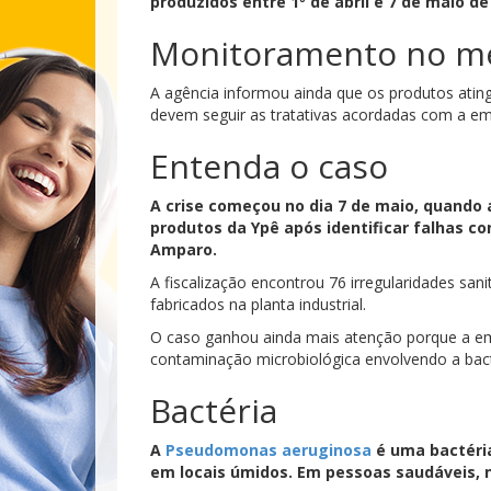
produzidos entre 1º de abril e 7 de maio de
Monitoramento no m
A agência informou ainda que os produtos ating
devem seguir as tratativas acordadas com a e
Entenda o caso
A crise começou no dia 7 de maio, quando
produtos da Ypê após identificar falhas c
Amparo.
A fiscalização encontrou 76 irregularidades sa
fabricados na planta industrial.
O caso ganhou ainda mais atenção porque a em
contaminação microbiológica envolvendo a bac
Bactéria
A
Pseudomonas aeruginosa
é uma bactéri
em locais úmidos. Em pessoas saudáveis,