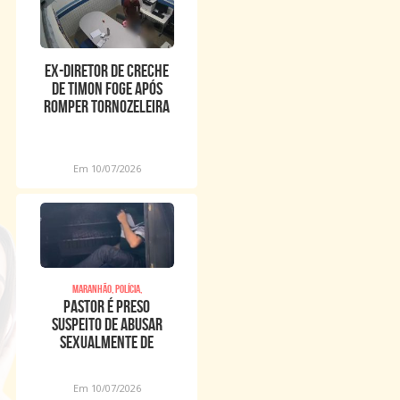
Ex-diretor de creche
de Timon foge após
romper tornozeleira
eletrônica
Em 10/07/2026
Maranhão, Polícia,
Pastor é preso
suspeito de abusar
sexualmente de
meninos dentro de
igreja
Em 10/07/2026