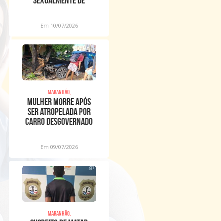
sexualmente de
meninos dentro de
igreja
Em 10/07/2026
Maranhão,
Mulher morre após
ser atropelada por
carro desgovernado
na Raposa
Em 09/07/2026
Maranhão,