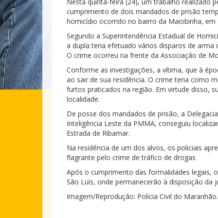
Nesta quinta-feira (24), um trabalho realizado p
cumprimento de dois mandados de prisão tempo
homicídio ocorrido no bairro da Maiobinha, em 
Segundo a Superintendência Estadual de Homicí
a dupla teria efetuado vários disparos de arma d
O crime ocorreu na frente da Associação de Mo
Conforme as investigações, a vítima, que à épo
ao sair de sua residência. O crime teria como 
furtos praticados na região. Em virtude disso,
localidade.
De posse dos mandados de prisão, a Delegacia
Inteligência Leste da PMMA, conseguiu localizar
Estrada de Ribamar.
Na residência de um dos alvos, os policiais a
flagrante pelo crime de tráfico de drogas
Após o cumprimento das formalidades legais, o
São Luís, onde permanecerão à disposição da ju
Imagem/Reprodução: Policia Civil do Maranhão.