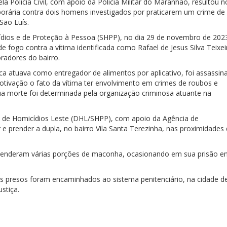
ela Polícia Civil, com apoio da Polícia Militar do Maranhão, resultou n
rária contra dois homens investigados por praticarem um crime de
São Luís.
dios e de Proteção à Pessoa (SHPP), no dia 29 de novembro de 202
e fogo contra a vítima identificada como Rafael de Jesus Silva Teixei
radores do bairro.
ca atuava como entregador de alimentos por aplicativo, foi assassin
motivação o fato da vítima ter envolvimento em crimes de roubos e
 sua morte foi determinada pela organização criminosa atuante na
 de Homicídios Leste (DHL/SHPP), com apoio da Agência de
 e prender a dupla, no bairro Vila Santa Terezinha, nas proximidades
preenderam várias porções de maconha, ocasionando em sua prisão 
s presos foram encaminhados ao sistema penitenciário, na cidade d
stiça.