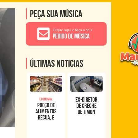
Peça sua música
Clique aqui e faça o seu
Pedido de Música
Últimas noticias
Ex-diretor
Economia,
Preço de
de creche
alimentos
de Timon
recua, e
foge após
inflação
romper
oficial de
tornozeleira
junho fica
eletrônica