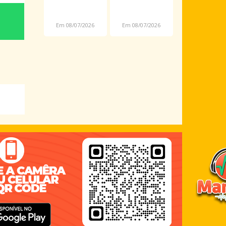
assalto é
novas
preso em
datas por
Em 08/07/2026
Em 08/07/2026
Araioses
causa da
Copa
Feminina