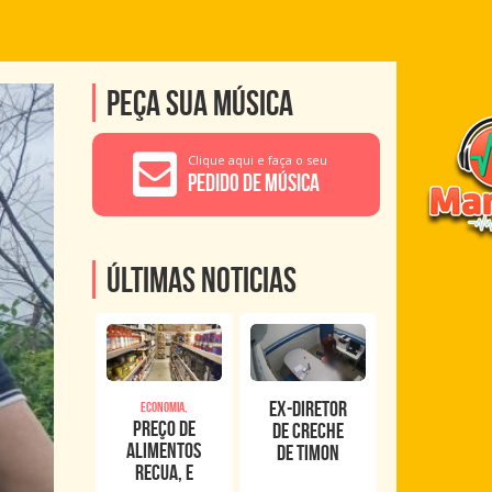
Peça sua música
Clique aqui e faça o seu
Pedido de Música
Últimas noticias
Ex-diretor
Economia,
Preço de
de creche
alimentos
de Timon
recua, e
foge após