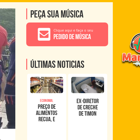
Peça sua música
Clique aqui e faça o seu
Pedido de Música
Últimas noticias
Ex-diretor
Economia,
Preço de
de creche
alimentos
de Timon
recua, e
foge após
inflação
romper
oficial de
tornozeleira
junho fica
eletrônica