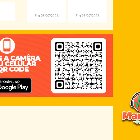
assalto é
novas
preso em
datas por
Em 08/07/2026
Em 08/07/2026
Araioses
causa da
Copa
Feminina