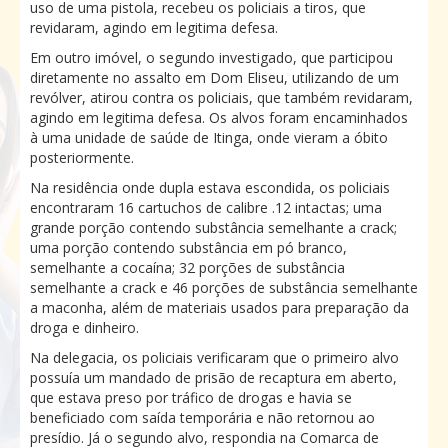
uso de uma pistola, recebeu os policiais a tiros, que
revidaram, agindo em legitima defesa.
Em outro imóvel, o segundo investigado, que participou
diretamente no assalto em Dom Eliseu, utilizando de um
revólver, atirou contra os policiais, que também revidaram,
agindo em legitima defesa. Os alvos foram encaminhados
à uma unidade de saúde de Itinga, onde vieram a óbito
posteriormente.
Na residência onde dupla estava escondida, os policiais
encontraram 16 cartuchos de calibre .12 intactas; uma
grande porção contendo substância semelhante a crack;
uma porção contendo substância em pó branco,
semelhante a cocaína; 32 porções de substância
semelhante a crack e 46 porções de substância semelhante
a maconha, além de materiais usados para preparação da
droga e dinheiro.
Na delegacia, os policiais verificaram que o primeiro alvo
possuía um mandado de prisão de recaptura em aberto,
que estava preso por tráfico de drogas e havia se
beneficiado com saída temporária e não retornou ao
presídio. Já o segundo alvo, respondia na Comarca de