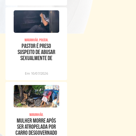
Maranhão, Polícia,
Pastor é preso
suspeito de abusar
sexualmente de
meninos dentro de
igreja
Em 10/07/2026
Maranhão,
Mulher morre após
ser atropelada por
carro desgovernado