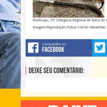
Buriticupu, 15ª Delegacia Regional de Barra do 
Imagem/Reprodução Policia Civil do Maranhão
Compartilhe no
FACEBOOK
Deixe seu comentário: