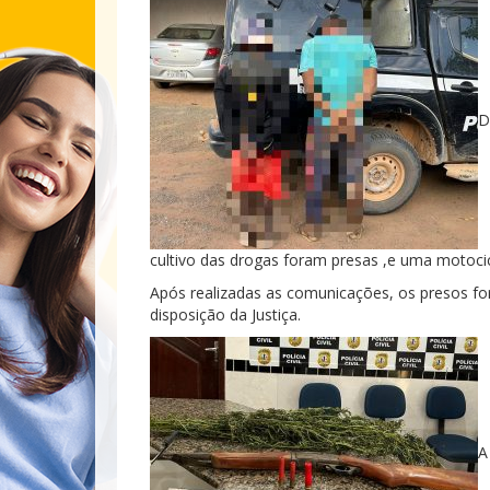
D
cultivo das drogas foram presas ,e uma motoci
Após realizadas as comunicações, os presos f
disposição da Justiça.
A