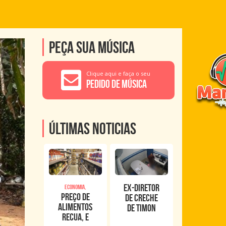
Peça sua música
Clique aqui e faça o seu
Pedido de Música
Últimas noticias
Ex-diretor
Economia,
Preço de
de creche
alimentos
de Timon
recua, e
foge após