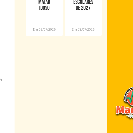
matar
escolares
idoso
de 2027
durante
terão
assalto é
novas
preso em
datas por
Em 08/07/2026
Em 08/07/2026
Araioses
causa da
Copa
Feminina
à