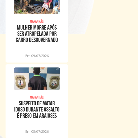
Maranhão,
Mulher morre após
ser atropelada por
carro desgovernado
na Raposa
Em 09/07/2026
Maranhão,
Suspeito de matar
idoso durante assalto
é preso em Araioses
Em 08/07/2026