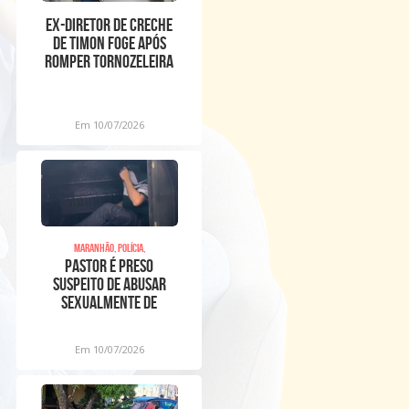
Ex-diretor de creche
de Timon foge após
romper tornozeleira
eletrônica
Em 10/07/2026
Maranhão, Polícia,
Pastor é preso
suspeito de abusar
sexualmente de
meninos dentro de
igreja
Em 10/07/2026