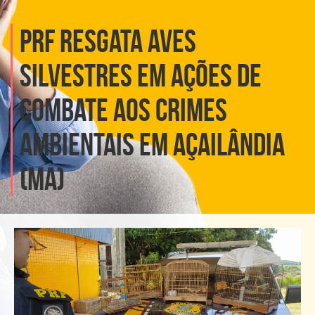
PRF resgata aves
silvestres em ações de
combate aos crimes
ambientais em Açailândia
(MA)