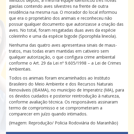
Minutos depois, a mesma equipe identificou três novas
gaiolas contendo aves silvestres na frente de outra
residência na mesma rua. O morador do local informou
que era o proprietário dos animais e reconheceu não
possuir qualquer documento que autorizasse a criação das
aves. No total, foram resgatadas duas aves da espécie
coleirinho e uma da espécie bigode (Sporophila lineola).
Nenhuma das quatro aves apresentava sinais de maus-
tratos, mas todas eram mantidas em cativeiro sem
qualquer autorização, o que configura crime ambiental
conforme o Art. 29 da Lei nº 9.605/1998 – a Lei de Crimes
Ambientais.
Todos os animais foram encaminhados ao Instituto
Brasileiro do Meio Ambiente e dos Recursos Naturais
Renováveis (IBAMA), no município de Imperatriz (MA), para
os devidos cuidados e posterior reintrodução à natureza,
conforme avaliação técnica. Os responsáveis assinaram
termo de compromisso e se comprometeram a
comparecer em juízo quando intimados.
(Imagem: Reprodução/ Policia Rodoviária do Maranhão)