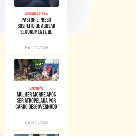
Maranhão, Polícia,
Pastor é preso
suspeito de abusar
sexualmente de
meninos dentro de
igreja
Em 10/07/2026
Maranhão,
Mulher morre após
ser atropelada por
carro desgovernado
na Raposa
Em 09/07/2026