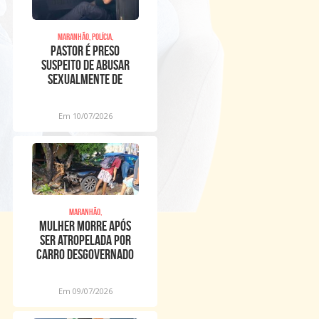
Maranhão, Polícia,
Pastor é preso
suspeito de abusar
sexualmente de
meninos dentro de
igreja
Em 10/07/2026
Maranhão,
Mulher morre após
ser atropelada por
carro desgovernado
na Raposa
Em 09/07/2026