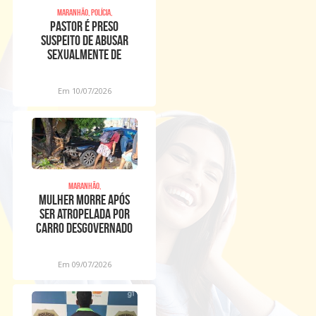
Maranhão, Polícia,
Pastor é preso
suspeito de abusar
sexualmente de
meninos dentro de
igreja
Em 10/07/2026
Maranhão,
Mulher morre após
ser atropelada por
carro desgovernado
na Raposa
Em 09/07/2026