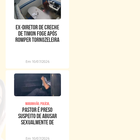
Ex-diretor de creche
de Timon foge após
romper tornozeleira
eletrônica
Em 10/07/2026
Maranhão, Polícia,
Pastor é preso
suspeito de abusar
sexualmente de
meninos dentro de
igreja
Em 10/07/2026