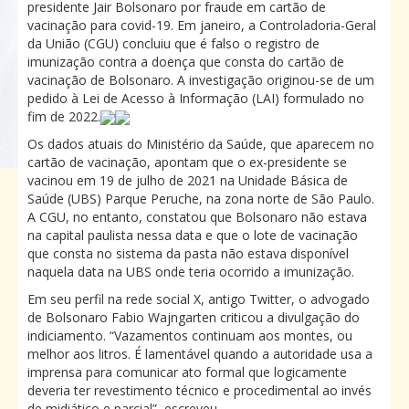
presidente Jair Bolsonaro por fraude em cartão de
vacinação para covid-19. Em janeiro, a Controladoria-Geral
da União (CGU) concluiu que é falso o registro de
imunização contra a doença que consta do cartão de
vacinação de Bolsonaro. A investigação originou-se de um
pedido à Lei de Acesso à Informação (LAI) formulado no
fim de 2022.
Os dados atuais do Ministério da Saúde, que aparecem no
cartão de vacinação, apontam que o ex-presidente se
vacinou em 19 de julho de 2021 na Unidade Básica de
Saúde (UBS) Parque Peruche, na zona norte de São Paulo.
A CGU, no entanto, constatou que Bolsonaro não estava
na capital paulista nessa data e que o lote de vacinação
que consta no sistema da pasta não estava disponível
naquela data na UBS onde teria ocorrido a imunização.
Em seu perfil na rede social X, antigo Twitter, o advogado
de Bolsonaro Fabio Wajngarten criticou a divulgação do
indiciamento. “Vazamentos continuam aos montes, ou
melhor aos litros. É lamentável quando a autoridade usa a
imprensa para comunicar ato formal que logicamente
deveria ter revestimento técnico e procedimental ao invés
de midiático e parcial”, escreveu.